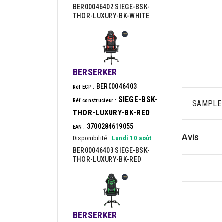
BER00046402 SIEGE-BSK-
THOR-LUXURY-BK-WHITE
BERSERKER
BER00046403
Réf ECP :
SIEGE-BSK-
Réf constructeur :
SAMPLE 
THOR-LUXURY-BK-RED
3700284619055
EAN :
Avis
Disponibilité :
Lundi 10 août
BER00046403 SIEGE-BSK-
THOR-LUXURY-BK-RED
BERSERKER