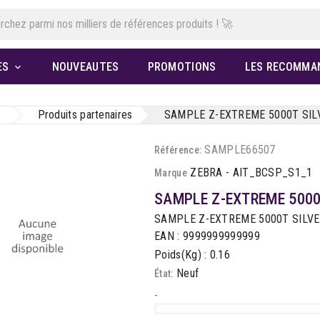
ES
NOUVEAUTES
PROMOTIONS
LES RECOMMA

Produits partenaires
SAMPLE Z-EXTREME 5000T SILV
SAMPLE66507
Référence:
ZEBRA - AIT_BCSP_S1_1
Marque
SAMPLE Z-EXTREME 5000T
SAMPLE Z-EXTREME 5000T SILVER
EAN : 9999999999999
Poids(Kg) : 0.16
Neuf
État:
-