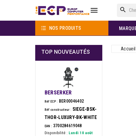

search

NOS PRODUITS
MARQU
Accueil
TOP NOUVEAUTÉS
BERSERKER
BER00046402
Réf ECP :
SIEGE-BSK-
Réf constructeur :
THOR-LUXURY-BK-WHITE
3700284619048
EAN :
Disponibilité :
Lundi 10 août