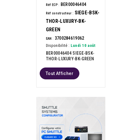
BER00046404
Réf ECP :
SIEGE-BSK-
Réf constructeur :
THOR-LUXURY-BK-
GREEN
3700284619062
EAN :
Disponibilité :
Lundi 10 août
BER00046404 SIEGE-BSK-
THOR-LUXURY-BK-GREEN
Tout Afficher