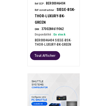
BER00046404
Réf ECP :
SIEGE-BSK-
Réf constructeur :
THOR-LUXURY-BK-
GREEN
3700284619062
EAN :
Disponibilité :
En stock
BER00046404 SIEGE-BSK-
THOR-LUXURY-BK-GREEN
Tout Afficher