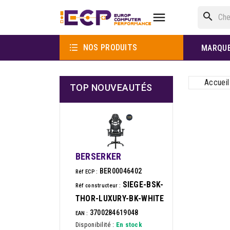

search

NOS PRODUITS
MARQU
Accueil
TOP NOUVEAUTÉS
BERSERKER
BER00046402
Réf ECP :
SIEGE-BSK-
Réf constructeur :
THOR-LUXURY-BK-WHITE
3700284619048
EAN :
Disponibilité :
En stock