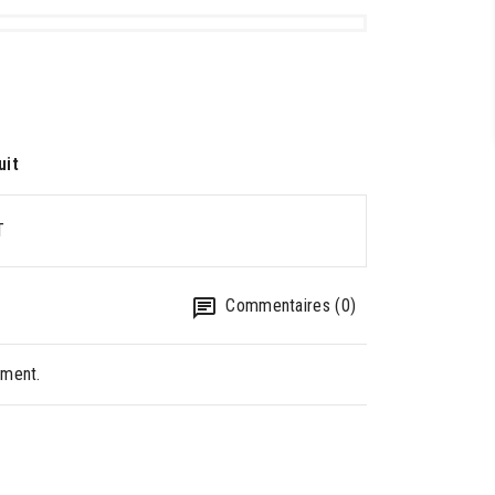
uit
T
Commentaires (0)
oment.