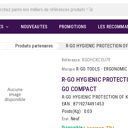
ES
NOUVEAUTES
PROMOTIONS
LES RECOMMA

Produits partenaires
R-GO HYGIENIC PROTECTION O
RGOHCKCEU79
Référence:
R-GO TOOLS - ERGONOMIC
Marque
R-GO HYGIENIC PROTECTI
GO COMPACT
R-GO HYGIENIC PROTECTION OF 
EAN : 8719274491453
Poids(Kg) : 0.03
Neuf
État:
Disponible
-