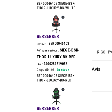
BER00046402 SIEGE-BSK-
THOR-LUXURY-BK-WHITE
BERSERKER
BER00046403
Réf ECP :
SIEGE-BSK-
Réf constructeur :
R-GO HY
THOR-LUXURY-BK-RED
3700284619055
EAN :
Avis
Disponibilité :
En stock
BER00046403 SIEGE-BSK-
THOR-LUXURY-BK-RED
BERSERKER