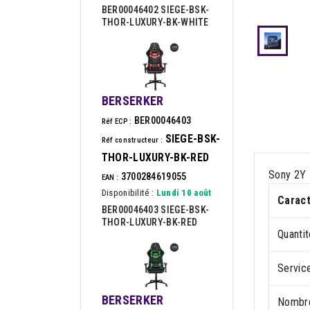
BER00046402 SIEGE-BSK-
THOR-LUXURY-BK-WHITE
BERSERKER
BER00046403
Réf ECP :
SIEGE-BSK-
Réf constructeur :
THOR-LUXURY-BK-RED
Sony 2Y 
3700284619055
EAN :
Disponibilité :
Lundi 10 août
Caract
BER00046403 SIEGE-BSK-
THOR-LUXURY-BK-RED
Quantit
Service
BERSERKER
Nombre