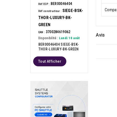
BER00046404
Réf ECP :
Compati
SIEGE-BSK-
Réf constructeur :
THOR-LUXURY-BK-
GREEN
3700284619062
EAN :
Avis
Disponibilité :
Lundi 10 août
BER00046404 SIEGE-BSK-
THOR-LUXURY-BK-GREEN
Tout Afficher