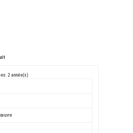
uit
ées: 2 année(s)
’œuvre