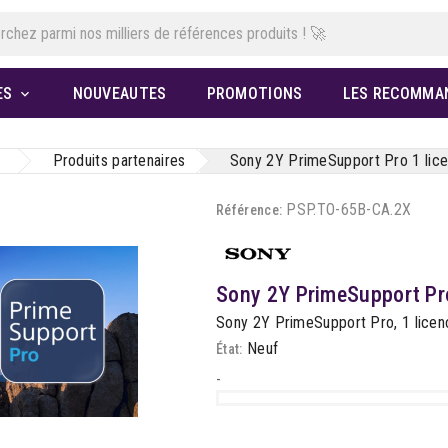
ES
NOUVEAUTES
PROMOTIONS
LES RECOMMA

Produits partenaires
Sony 2Y PrimeSupport Pro 1 lice
PSP.TO-65B-CA.2X
Référence:
Sony 2Y PrimeSupport Pro
Sony 2Y PrimeSupport Pro, 1 licenc
Neuf
État:
-