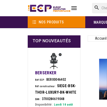

search

NOS PRODUITS
MARQU
Accueil
TOP NOUVEAUTÉS
BERSERKER
BER00046402
Réf ECP :
SIEGE-BSK-
Réf constructeur :
THOR-LUXURY-BK-WHITE
3700284619048
EAN :
Disponibilité :
Lundi 10 août