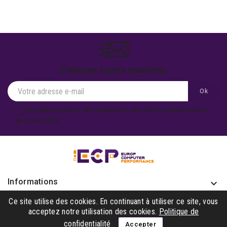
S'abonner à notre newsletter
Je souhaite recevoir des actualités ou des offres promotionnelles
de la part d'ECP.
Informations
keyboard_arrow_down
Produits

Ce site utilise des cookies. En continuant à utiliser ce site, vous
acceptez notre utilisation des cookies.
Politique de
Notre société

confidentialité
Accepter