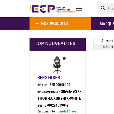

search

NOS PRODUITS
MARQU
Accueil
TOP NOUVEAUTÉS
Liebert
BERSERKER
BER00046402
Réf ECP :
SIEGE-BSK-
Réf constructeur :
THOR-LUXURY-BK-WHITE
3700284619048
EAN :
Disponibilité :
Lundi 10 août