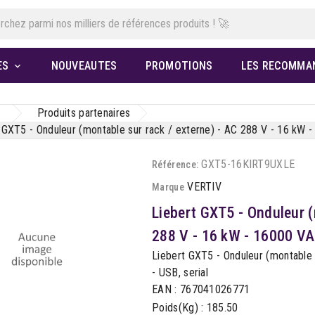
ES
NOUVEAUTES
PROMOTIONS
LES RECOMMA

Produits partenaires
 GXT5 - Onduleur (montable sur rack / externe) - AC 288 V - 16 kW -
GXT5-16KIRT9UXLE
Référence:
VERTIV
Marque
Liebert GXT5 - Onduleur (
288 V - 16 kW - 16000 VA 
Liebert GXT5 - Onduleur (montable 
- USB, serial
EAN : 767041026771
Poids(Kg) : 185.50