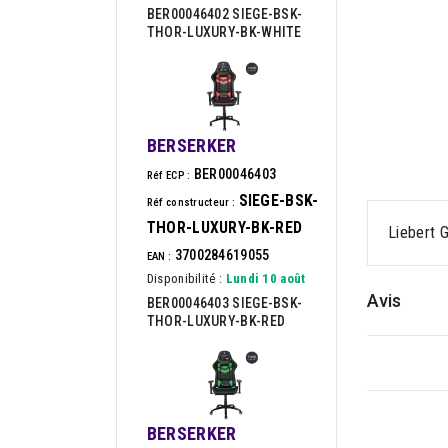
BER00046402 SIEGE-BSK-
THOR-LUXURY-BK-WHITE
BERSERKER
BER00046403
Réf ECP :
SIEGE-BSK-
Réf constructeur :
THOR-LUXURY-BK-RED
Liebert 
3700284619055
EAN :
Disponibilité :
Lundi 10 août
Avis
BER00046403 SIEGE-BSK-
THOR-LUXURY-BK-RED
BERSERKER