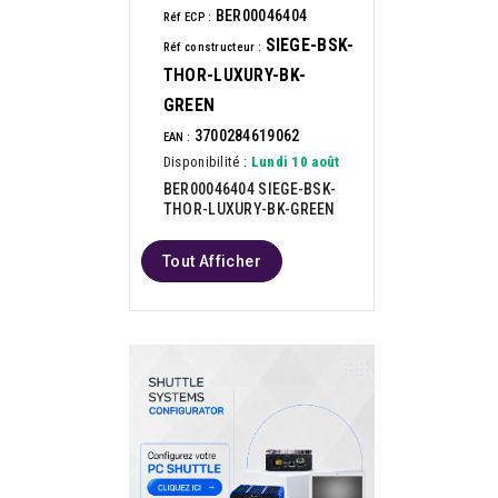
BER00046404
Réf ECP :
SIEGE-BSK-
Réf constructeur :
THOR-LUXURY-BK-
GREEN
3700284619062
EAN :
Disponibilité :
Lundi 10 août
BER00046404 SIEGE-BSK-
THOR-LUXURY-BK-GREEN
Tout Afficher