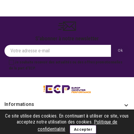
S'abonner à notre newsletter
Je souhaite recevoir des actualités ou des offres promotionnelles
de la part d'ECP.
Informations
keyboard_arrow_down
Produits

Ce site utilise des cookies. En continuant à utiliser ce site, vous
acceptez notre utilisation des cookies.
Politique de
Notre société

confidentialité
Accepter