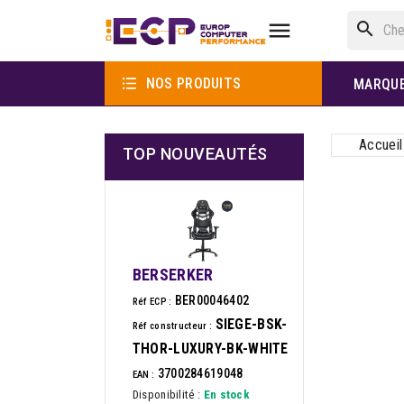

search

NOS PRODUITS
MARQU
Accueil
TOP NOUVEAUTÉS
BERSERKER
BER00046402
Réf ECP :
SIEGE-BSK-
Réf constructeur :
THOR-LUXURY-BK-WHITE
3700284619048
EAN :
Disponibilité :
En stock