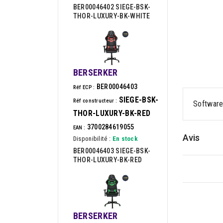
BER00046402 SIEGE-BSK-
THOR-LUXURY-BK-WHITE
BERSERKER
BER00046403
Réf ECP :
SIEGE-BSK-
Réf constructeur :
Software
THOR-LUXURY-BK-RED
3700284619055
EAN :
Avis
Disponibilité :
En stock
BER00046403 SIEGE-BSK-
THOR-LUXURY-BK-RED
BERSERKER