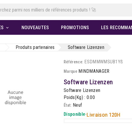
ES
NOUVEAUTES
PROMOTIONS
LES RECOMMA

Produits partenaires
Software Lizenzen
ESDMMWMSUB1Yß
Référence:
MINDMANAGER
Marque
Software Lizenzen
Software Lizenzen
Poids(Kg) : 0.00
Neuf
État:
Disponible
-
Livraison 120H