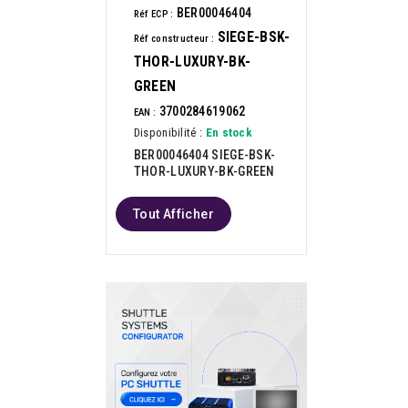
BER00046404
Réf ECP :
SIEGE-BSK-
Réf constructeur :
THOR-LUXURY-BK-
GREEN
3700284619062
EAN :
Disponibilité :
En stock
BER00046404 SIEGE-BSK-
THOR-LUXURY-BK-GREEN
Tout Afficher