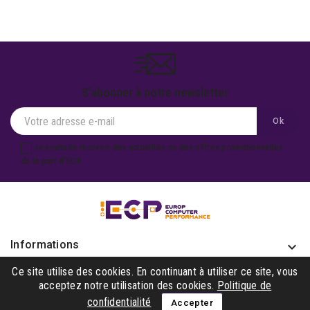
S'abonner à notre newsletter
Je souhaite recevoir des actualités ou des offres promotionnelles
de la part d'ECP.
Informations
keyboard_arrow_down
Produits

Ce site utilise des cookies. En continuant à utiliser ce site, vous
acceptez notre utilisation des cookies.
Politique de
Notre société

confidentialité
Accepter