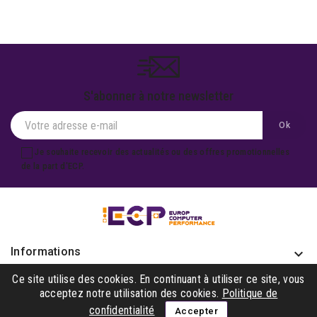
S'abonner à notre newsletter
Je souhaite recevoir des actualités ou des offres promotionnelles
de la part d'ECP.
Informations
keyboard_arrow_down
Produits

Ce site utilise des cookies. En continuant à utiliser ce site, vous
acceptez notre utilisation des cookies.
Politique de
Notre société

confidentialité
Accepter