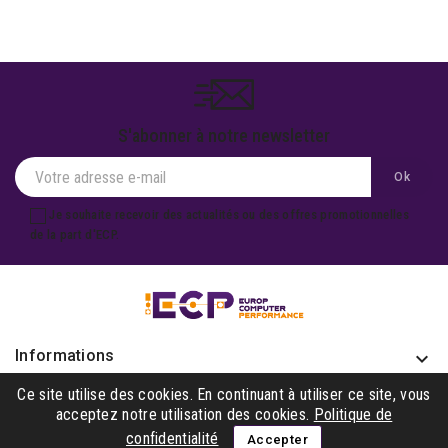
S'abonner à notre newsletter
Je souhaite recevoir des actualités ou des offres promotionnelles
de la part d'ECP.
Informations
keyboard_arrow_down
Produits

Ce site utilise des cookies. En continuant à utiliser ce site, vous
acceptez notre utilisation des cookies.
Politique de
Notre société

confidentialité
Accepter