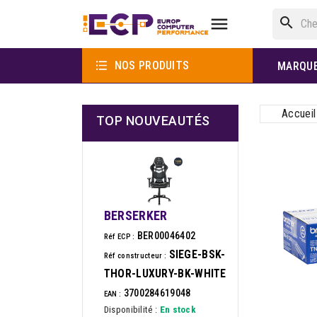

search

NOS PRODUITS
MARQU
Accueil
TOP NOUVEAUTÉS
BERSERKER
BER00046402
Réf ECP :
SIEGE-BSK-
Réf constructeur :
THOR-LUXURY-BK-WHITE
3700284619048
EAN :
Disponibilité :
En stock