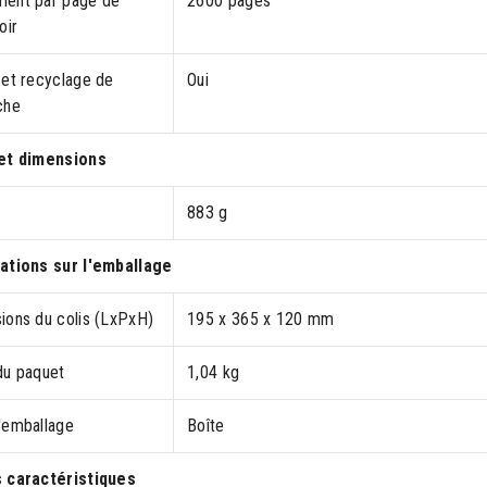
ent par page de
2600 pages
oir
 et recyclage de
Oui
che
et dimensions
883 g
ations sur l'emballage
ions du colis (LxPxH)
195 x 365 x 120 mm
du paquet
1,04 kg
'emballage
Boîte
 caractéristiques