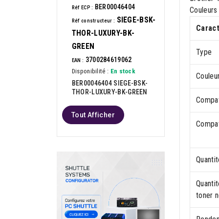
BER00046404
Réf ECP :
Couleurs 
SIEGE-BSK-
Réf constructeur :
Caract
THOR-LUXURY-BK-
GREEN
Type
3700284619062
EAN :
Disponibilité :
En stock
Couleu
BER00046404 SIEGE-BSK-
THOR-LUXURY-BK-GREEN
Compat
Tout Afficher
Compati
Quantit
Quanti
toner n