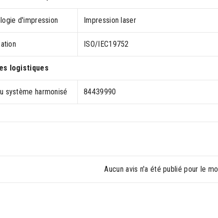
logie d'impression
Impression laser
cation
ISO/IEC19752
s logistiques
u système harmonisé
84439990
Aucun avis n'a été publié pour le m