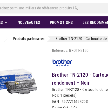
ES
NOUVEAUTES
PROMOTIONS
LES RECOMMA

Produits partenaires
Brother TN-2120 - Cartouche de t
BROTN2120
Référence:
Brother TN-2120 - Cartouc
rendement – Noir
Brother TN-2120 - Cartouche de ton
Noir, 1 pièce(s)
EAN : 4977766654203
Poids(Kg) : 1.04