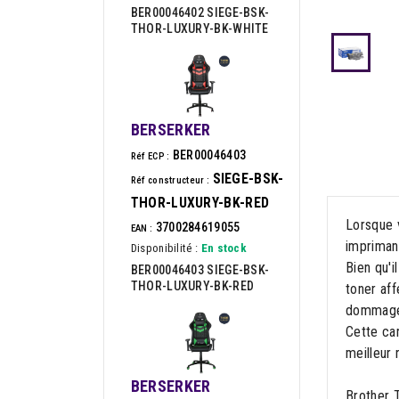
BER00046402 SIEGE-BSK-
THOR-LUXURY-BK-WHITE
BERSERKER
BER00046403
Réf ECP :
SIEGE-BSK-
Réf constructeur :
THOR-LUXURY-BK-RED
Lorsque 
3700284619055
EAN :
impriman
Disponibilité :
En stock
Bien qu'i
BER00046403 SIEGE-BSK-
THOR-LUXURY-BK-RED
toner aff
dommages
Cette car
meilleur 
BERSERKER
Brother 