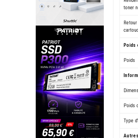
Rendem
toner n
Retour
cartou
Poids 
Poids
Inform
Dimens
Poids 
Type d
Autres