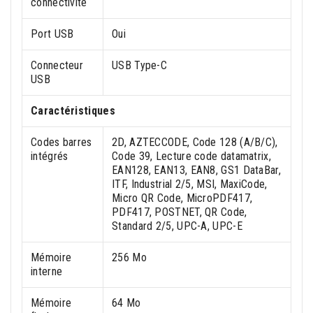
connectivité
Port USB
Oui
Connecteur
USB Type-C
USB
Caractéristiques
Codes barres
2D, AZTECCODE, Code 128 (A/B/C),
intégrés
Code 39, Lecture code datamatrix,
EAN128, EAN13, EAN8, GS1 DataBar,
ITF, Industrial 2/5, MSI, MaxiCode,
Micro QR Code, MicroPDF417,
PDF417, POSTNET, QR Code,
Standard 2/5, UPC-A, UPC-E
Mémoire
256 Mo
interne
Mémoire
64 Mo