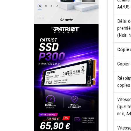
A4/US 
Délai d
premiè
(Noir, 
Copie
Copier
Résolu
copies
Vitess
(qualit
noir, A
Vitess