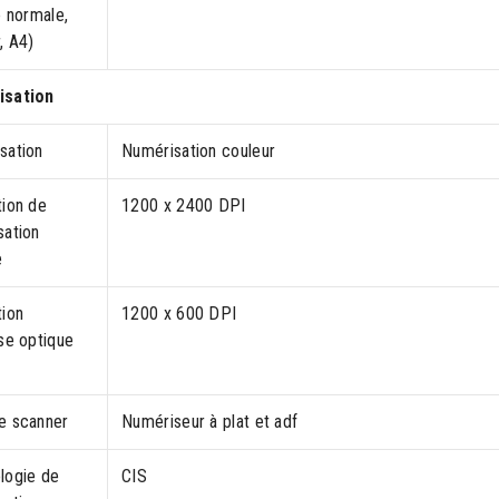
é normale,
, A4)
isation
sation
Numérisation couleur
tion de
1200 x 2400 DPI
sation
e
tion
1200 x 600 DPI
se optique
e scanner
Numériseur à plat et adf
logie de
CIS