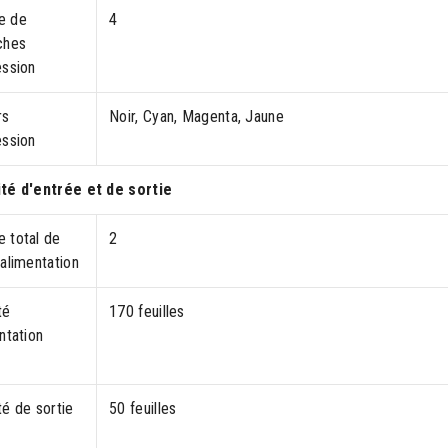
e de
4
ches
ession
rs
Noir, Cyan, Magenta, Jaune
ession
té d'entrée et de sortie
 total de
2
alimentation
té
170 feuilles
ntation
é de sortie
50 feuilles