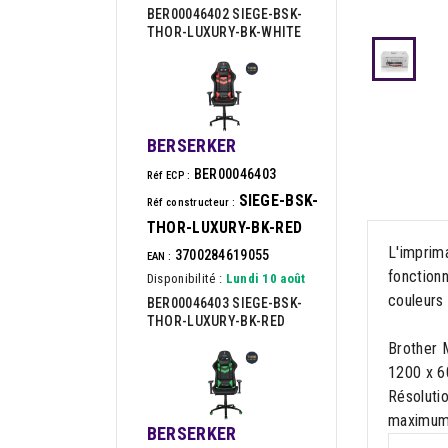
BER00046402 SIEGE-BSK-
THOR-LUXURY-BK-WHITE
BERSERKER
BER00046403
Réf ECP :
SIEGE-BSK-
Réf constructeur :
THOR-LUXURY-BK-RED
L'imprim
3700284619055
EAN :
fonctionn
Disponibilité :
Lundi 10 août
couleurs 
BER00046403 SIEGE-BSK-
THOR-LUXURY-BK-RED
Brother 
1200 x 6
Résolutio
maximum: 
BERSERKER