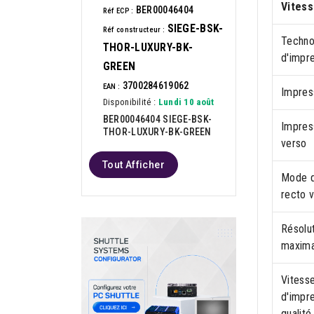
Vitess
BER00046404
Réf ECP :
SIEGE-BSK-
Réf constructeur :
Techno
THOR-LUXURY-BK-
d'impr
GREEN
3700284619062
EAN :
Impres
Disponibilité :
Lundi 10 août
BER00046404 SIEGE-BSK-
Impres
THOR-LUXURY-BK-GREEN
verso
Tout Afficher
Mode d
recto 
Résolu
maxima
Vitess
d'impre
qualité