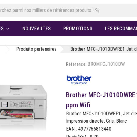
ES
NOUVEAUTES
PROMOTIONS
LES RECOMMA

Produits partenaires
Brother MFC-J1010DWRE1 Jet d'
BROMFCJ1010DW
Référence:
Brother MFC-J1010DWRE1 
ppm Wifi
Brother MFC-J1010DWRE1, Jet d'enc
Impression directe, Gris, Blanc
EAN : 4977766813440
Poids(Kg) : 9.70