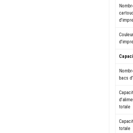
Nombr
cartou
d'impr
Couleu
d'impr
Capaci
Nombre
bacs d’
Capaci
d’alime
totale
Capacit
totale