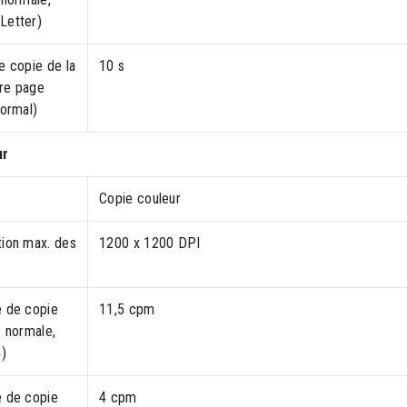
Letter)
e copie de la
10 s
re page
normal)
ur
Copie couleur
tion max. des
1200 x 1200 DPI
e de copie
11,5 cpm
é normale,
4)
e de copie
4 cpm