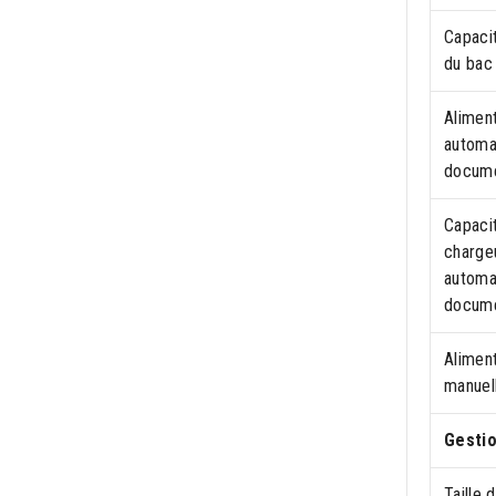
Capaci
du bac 
Alimen
automa
docume
Capaci
charge
automa
docum
Alimen
manuel
Gestio
Taille 