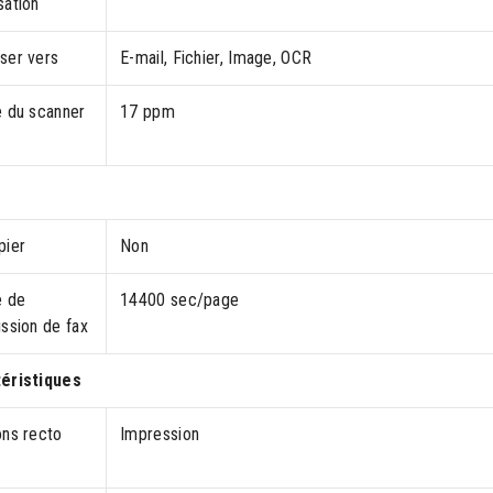
sation
ser vers
E-mail, Fichier, Image, OCR
e du scanner
17 ppm
pier
Non
e de
14400 sec/page
ssion de fax
éristiques
ons recto
Impression