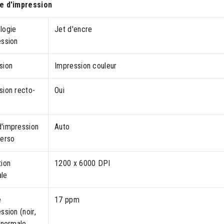
e d'impression
logie
Jet d'encre
ession
sion
Impression couleur
sion recto-
Oui
'impression
Auto
verso
tion
1200 x 6000 DPI
le
e
17 ppm
ssion (noir,
 normale,