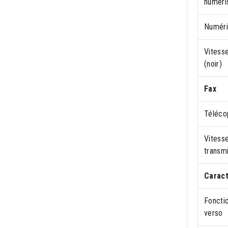
numéri
Numéri
Vitess
(noir)
Fax
Téléco
Vitess
transmi
Caract
Foncti
verso