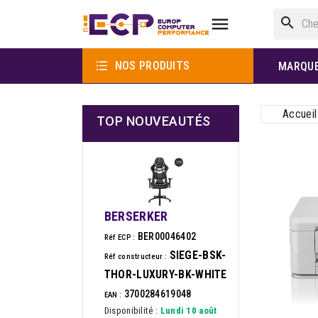

search

NOS PRODUITS
MARQU
Accueil
TOP NOUVEAUTÉS
BERSERKER
BER00046402
Réf ECP :
SIEGE-BSK-
Réf constructeur :
THOR-LUXURY-BK-WHITE
3700284619048
EAN :
Disponibilité :
Lundi 10 août