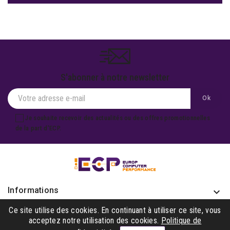
S'abonner à notre newsletter
Je souhaite recevoir des actualités ou des offres promotionnelles
de la part d'ECP.
Informations
keyboard_arrow_down
Produits

Ce site utilise des cookies. En continuant à utiliser ce site, vous
acceptez notre utilisation des cookies.
Politique de
Notre société
