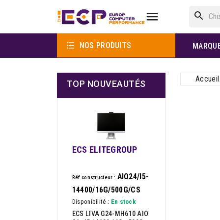

search

NOS PRODUITS
MARQU
Accueil
TOP NOUVEAUTÉS
ECS ELITEGROUP
AIO24/I5-
Réf constructeur :
14400/16G/500G/CS
Disponibilité :
En stock
ECS LIVA G24-MH610 AIO