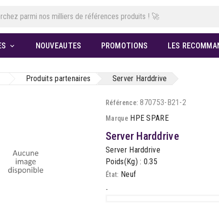
ES
NOUVEAUTES
PROMOTIONS
LES RECOMMA

Produits partenaires
Server Harddrive
870753-B21-2
Référence:
HPE SPARE
Marque
Server Harddrive
Server Harddrive
Poids(Kg) : 0.35
Neuf
État:
-