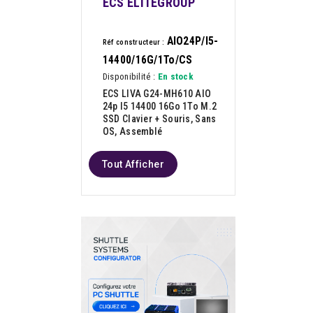
ECS ELITEGROUP
AIO24P/I5-
Réf constructeur :
14400/16G/1To/CS
Disponibilité :
En stock
ECS LIVA G24-MH610 AIO
24p I5 14400 16Go 1To M.2
SSD Clavier + Souris, Sans
OS, Assemblé
Tout Afficher