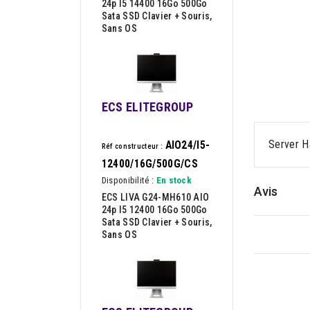
24p I5 14400 16Go 500Go
Sata SSD Clavier + Souris,
Sans OS
ECS ELITEGROUP
Server H
AIO24/I5-
Réf constructeur :
12400/16G/500G/CS
Disponibilité :
En stock
Avis
ECS LIVA G24-MH610 AIO
24p I5 12400 16Go 500Go
Sata SSD Clavier + Souris,
Sans OS