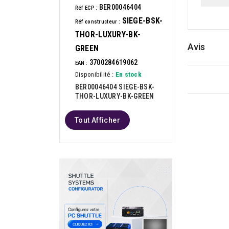
BER00046404
Réf ECP :
SIEGE-BSK-
Réf constructeur :
THOR-LUXURY-BK-
Avis
GREEN
3700284619062
EAN :
Disponibilité :
En stock
BER00046404 SIEGE-BSK-
THOR-LUXURY-BK-GREEN
Tout Afficher