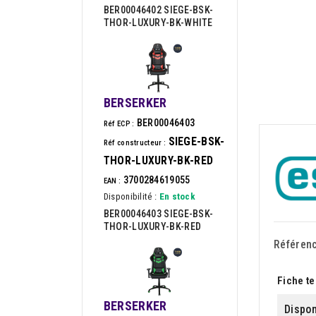
BER00046402 SIEGE-BSK-
THOR-LUXURY-BK-WHITE
BERSERKER
BER00046403
Réf ECP :
SIEGE-BSK-
Réf constructeur :
THOR-LUXURY-BK-RED
3700284619055
EAN :
Disponibilité :
En stock
BER00046403 SIEGE-BSK-
THOR-LUXURY-BK-RED
Référen
Fiche t
BERSERKER
Dispon