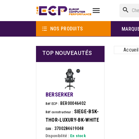

search

NOS PRODUITS
MARQU
Accueil
TOP NOUVEAUTÉS
BERSERKER
BER00046402
Réf ECP :
SIEGE-BSK-
Réf constructeur :
THOR-LUXURY-BK-WHITE
3700284619048
EAN :
Disponibilité :
En stock