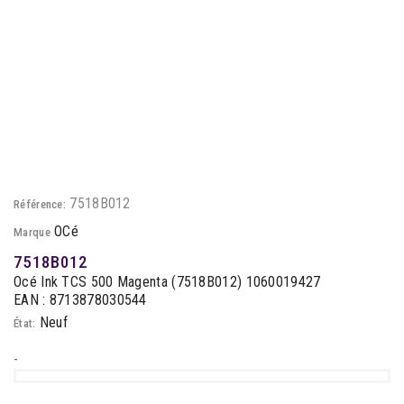
7518B012
Référence:
OCé
Marque
7518B012
Océ Ink TCS 500 Magenta (7518B012) 1060019427
EAN : 8713878030544
Neuf
État:
-