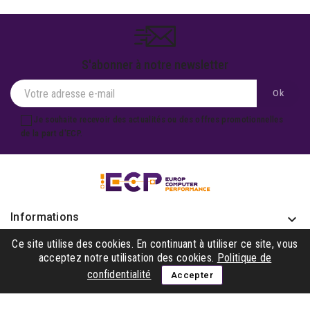
S'abonner à notre newsletter
Je souhaite recevoir des actualités ou des offres promotionnelles
de la part d'ECP.
Informations
keyboard_arrow_down
Produits

Ce site utilise des cookies. En continuant à utiliser ce site, vous
acceptez notre utilisation des cookies.
Politique de
Notre société

confidentialité
Accepter
Gagner avec nous
