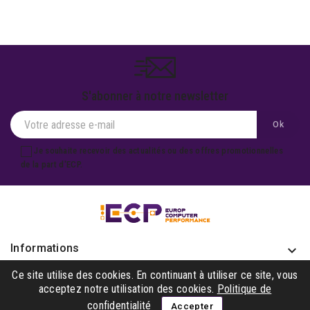
S'abonner à notre newsletter
Je souhaite recevoir des actualités ou des offres promotionnelles
de la part d'ECP.
Informations
keyboard_arrow_down
Produits

Ce site utilise des cookies. En continuant à utiliser ce site, vous
acceptez notre utilisation des cookies.
Politique de
Notre société

confidentialité
Accepter