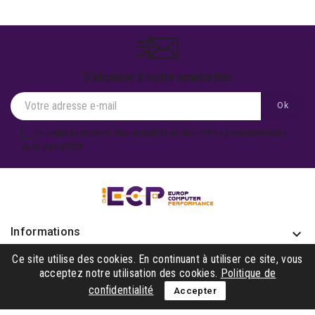
S'abonner à notre newsletter
Je souhaite recevoir des actualités ou des offres promotionnelles
de la part d'ECP.
Informations
keyboard_arrow_down
Produits

Ce site utilise des cookies. En continuant à utiliser ce site, vous
acceptez notre utilisation des cookies.
Politique de
Notre société

confidentialité
Accepter
Gagner avec nous
