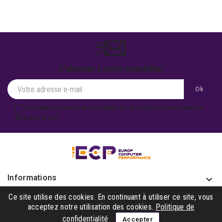
S'abonner à notre newsletter
Je souhaite recevoir des actualités ou des offres promotionnelles
de la part d'ECP.
Informations
keyboard_arrow_down
Produits

Ce site utilise des cookies. En continuant à utiliser ce site, vous
acceptez notre utilisation des cookies.
Politique de
Notre société

confidentialité
Accepter