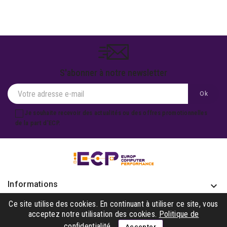
S'abonner à notre newsletter
Je souhaite recevoir des actualités ou des offres promotionnelles
de la part d'ECP.
Informations
keyboard_arrow_down
Produits

Ce site utilise des cookies. En continuant à utiliser ce site, vous
acceptez notre utilisation des cookies.
Politique de
Notre société

confidentialité
Accepter