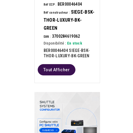
BER00046404
Réf ECP :
SIEGE-BSK-
Réf constructeur :
THOR-LUXURY-BK-
GREEN
3700284619062
EAN :
Disponibilité :
En stock
BER00046404 SIEGE-BSK-
THOR-LUXURY-BK-GREEN
Tout Afficher