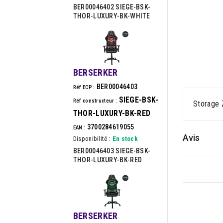
BER00046402 SIEGE-BSK-
THOR-LUXURY-BK-WHITE
BERSERKER
BER00046403
Réf ECP :
SIEGE-BSK-
Réf constructeur :
Storage 
THOR-LUXURY-BK-RED
3700284619055
EAN :
Avis
Disponibilité :
En stock
BER00046403 SIEGE-BSK-
THOR-LUXURY-BK-RED
BERSERKER