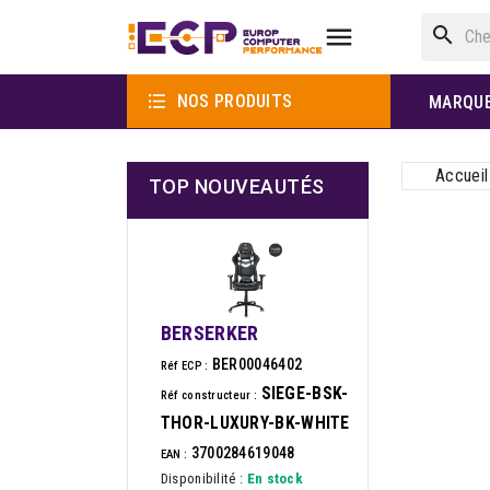

search

NOS PRODUITS
MARQU
Accueil
TOP NOUVEAUTÉS
BERSERKER
BER00046402
Réf ECP :
SIEGE-BSK-
Réf constructeur :
THOR-LUXURY-BK-WHITE
3700284619048
EAN :
Disponibilité :
En stock