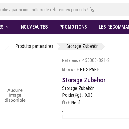
ES
NOUVEAUTES
PROMOTIONS
LES RECOMMA

Produits partenaires
Storage Zubehör
455883-B21-2
Référence:
HPE SPARE
Marque
Storage Zubehör
Storage Zubehör
Poids(Kg) : 0.03
Neuf
État:
-