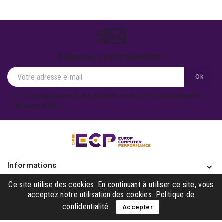
S'abonner à notre newsletter
Je souhaite recevoir des actualités ou des offres promotionnelles
de la part d'ECP.
Informations
keyboard_arrow_down
Produits

Ce site utilise des cookies. En continuant à utiliser ce site, vous
acceptez notre utilisation des cookies.
Politique de
Notre société

confidentialité
Accepter
Gagner avec nous
