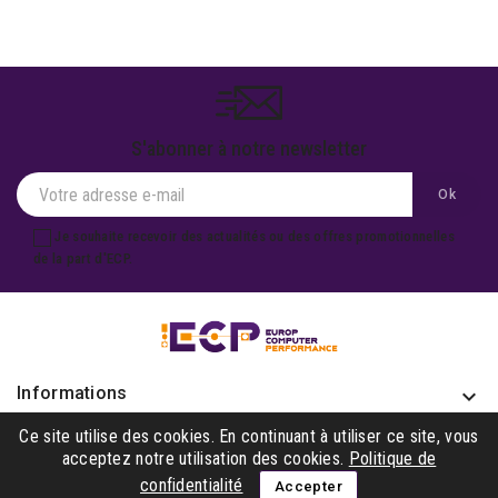
S'abonner à notre newsletter
Je souhaite recevoir des actualités ou des offres promotionnelles
de la part d'ECP.
Informations
keyboard_arrow_down
Produits

Ce site utilise des cookies. En continuant à utiliser ce site, vous
acceptez notre utilisation des cookies.
Politique de
Notre société

confidentialité
Accepter