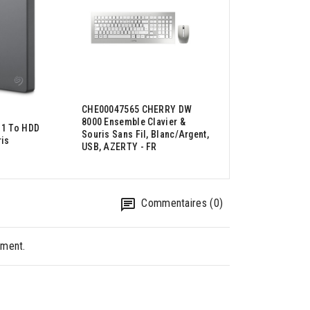
CHE00047565 CHERRY DW
8000 Ensemble Clavier &
 1 To HDD
ANT00046500 Antec
Souris Sans Fil, Blanc/argent,
ris
ARGB Midi Tower No
USB, AZERTY - FR
Commentaires (0)
oment.