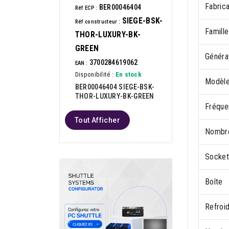
Fabric
BER00046404
Réf ECP :
SIEGE-BSK-
Réf constructeur :
Famill
THOR-LUXURY-BK-
GREEN
Généra
3700284619062
EAN :
Disponibilité :
En stock
Modèle
BER00046404 SIEGE-BSK-
THOR-LUXURY-BK-GREEN
Fréque
Tout Afficher
Nombre
Socket
Boîte
Refroid