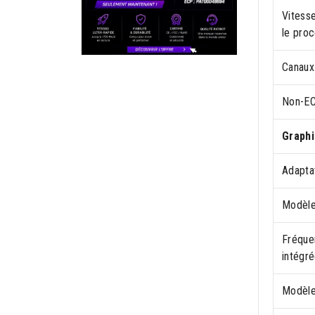
Vitess
le pro
Canaux
Non-E
Graph
Adaptat
Modèle
Fréque
intégr
Modèle