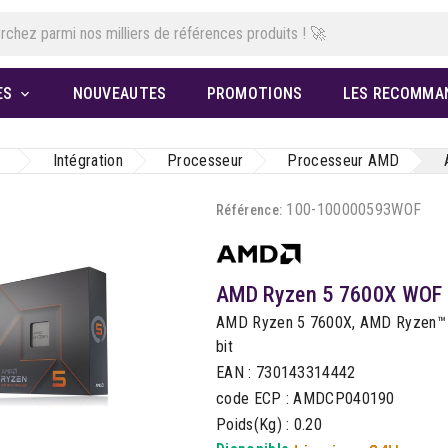
ES
NOUVEAUTES
PROMOTIONS
LES RECOMMA

Intégration
Processeur
Processeur AMD
100-100000593WOF
Référence:
AMD Ryzen 5 7600X WOF
AMD Ryzen 5 7600X, AMD Ryzen™ 5
bit
EAN : 730143314442
code ECP : AMDCP040190
Poids(Kg) : 0.20