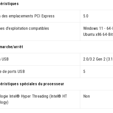
éristiques
n des emplacements PCI Express
5.0
es d'exploitation compatibles
Windows 11 - 64-B
Ubuntu x86 64-Bit
marche/arrêt
n USB
2.0/3.2 Gen 2 (3.
 de ports USB
5
éristiques spéciales du processeur
logie Intel® Hyper Threading (Intel® HT
Non
logy)