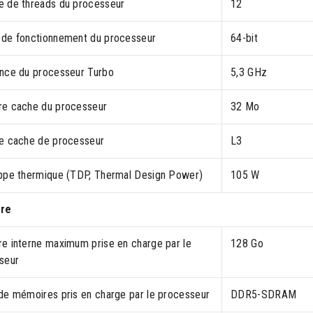
 de threads du processeur
12
de fonctionnement du processeur
64-bit
nce du processeur Turbo
5,3 GHz
e cache du processeur
32 Mo
e cache de processeur
L3
ppe thermique (TDP, Thermal Design Power)
105 W
re
e interne maximum prise en charge par le
128 Go
seur
de mémoires pris en charge par le processeur
DDR5-SDRAM