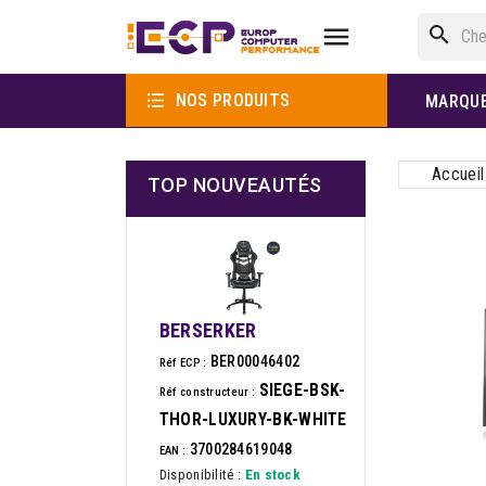

search

NOS PRODUITS
MARQU
Accueil
TOP NOUVEAUTÉS
BERSERKER
BER00046402
Réf ECP :
SIEGE-BSK-
Réf constructeur :
THOR-LUXURY-BK-WHITE
3700284619048
EAN :
Disponibilité :
En stock