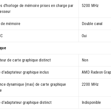
es d'horloge de mémoire prises en charge par
5200 MHz
cesseur
 de mémoire
Double canal
CC
Oui
ique
eur de carte graphique distinct
Non
 d'adaptateur graphique inclus
AMD Radeon Grap
nce dynamique (max) de carte graphique
2200 MHz
ée
 d'adaptateur graphique distinct
Indisponible