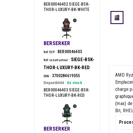
BER00046402 SIEGE-BSK-
THOR-LUXURY-BK-WHITE
BERSERKER
BER00046403
Réf ECP :
SIEGE-BSK-
Réf constructeur :
THOR-LUXURY-BK-RED
AMD Ryze
3700284619055
EAN :
Emplacem
Disponibilité :
En stock
charge p
BER00046403 SIEGE-BSK-
THOR-LUXURY-BK-RED
graphiqu
(max) de
Bit, RHEL
Proce
BERSERKER