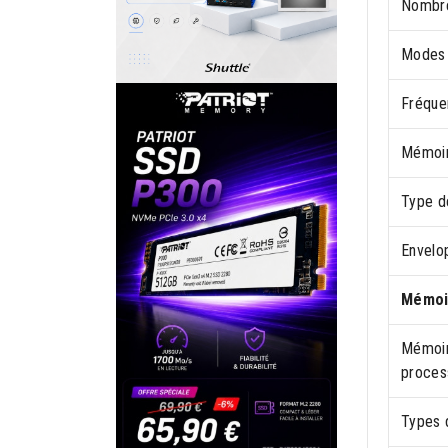
Nombre
Modes 
Fréque
Mémoir
Type d
Envelo
Mémoi
Mémoir
proces
Types 