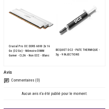
Crucial Pro OC DDR5 6000 2x 16
BEQUIET DC2 - PATE THERMIQUE -
CPU 
Go (32 Go) - Mémoire DIMM
3g - 9 INJECTIONS
To 4
Gamer - CL36 - Non ECC - Blanc
Avis
Commentaires (0)
Aucun avis n'a été publié pour le moment.