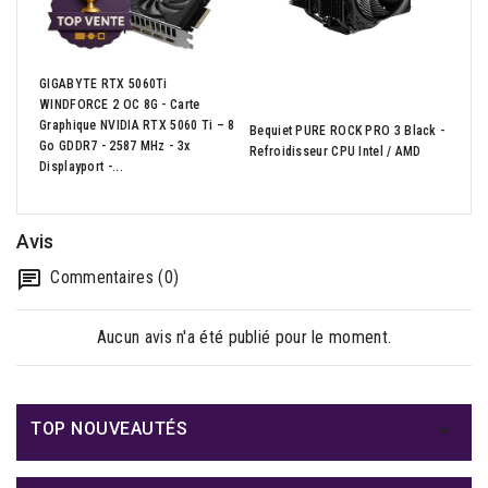
GIGABYTE RTX 5060Ti
WINDFORCE 2 OC 8G - Carte
CPU 
Graphique NVIDIA RTX 5060 Ti – 8
Bequiet PURE ROCK PRO 3 Black -
245K
Go GDDR7 - 2587 MHz - 3x
Refroidisseur CPU Intel / AMD
Boit
Displayport -...
Avis
Commentaires (0)
Aucun avis n'a été publié pour le moment.

TOP NOUVEAUTÉS