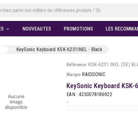
ES
NOUVEAUTES
PROMOTIONS
LES RECOMMA

KeySonic Keyboard KSK-6231INEL - Black
KSK-6231 INEL (DE) B
Référence:
RAIDSONIC
Marque
KeySonic Keyboard KSK-6
EAN : 4250078186922
-