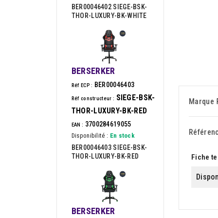
BER00046402 SIEGE-BSK-
THOR-LUXURY-BK-WHITE
BERSERKER
BER00046403
Réf ECP :
SIEGE-BSK-
Réf constructeur :
Marque
THOR-LUXURY-BK-RED
3700284619055
EAN :
Référen
Disponibilité :
En stock
BER00046403 SIEGE-BSK-
THOR-LUXURY-BK-RED
Fiche t
Dispon
BERSERKER