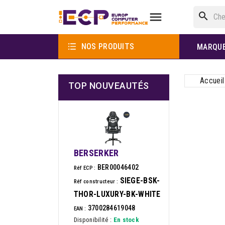

search

NOS PRODUITS
MARQU
Accueil
TOP NOUVEAUTÉS
BERSERKER
BER00046402
Réf ECP :
SIEGE-BSK-
Réf constructeur :
THOR-LUXURY-BK-WHITE
3700284619048
EAN :
Disponibilité :
En stock