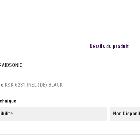
Détails du produit
RAIDSONIC
ce
KSK-6231 INEL (DE) BLACK
echnique
ibilité
Non Disponi