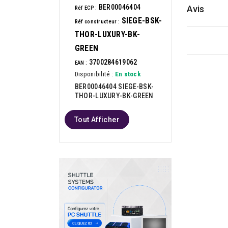
BER00046404
Avis
Réf ECP :
SIEGE-BSK-
Réf constructeur :
THOR-LUXURY-BK-
GREEN
3700284619062
EAN :
Disponibilité :
En stock
BER00046404 SIEGE-BSK-
THOR-LUXURY-BK-GREEN
Tout Afficher