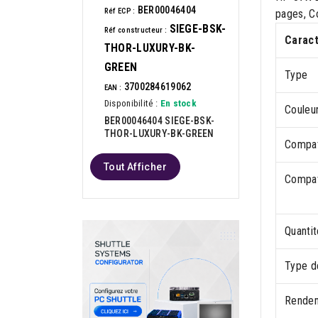
BER00046404
Réf ECP :
pages, Co
SIEGE-BSK-
Réf constructeur :
Caract
THOR-LUXURY-BK-
GREEN
Type
3700284619062
EAN :
Disponibilité :
En stock
Couleu
BER00046404 SIEGE-BSK-
THOR-LUXURY-BK-GREEN
Compat
Tout Afficher
Compati
Quantit
Type d
Rendem