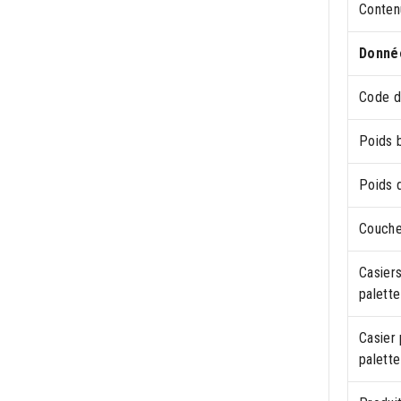
Contenu
Donnée
Code d
Poids b
Poids d
Couche
Casiers
palette
Casier 
palette