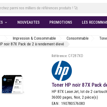
ES
NOUVEAUTES
PROMOTIONS
LES RECOMMA

Impression & Consommable
Consommable
Tone
P noir 87X Pack de 2 à rendement élevé
CF287XD
Référence:
Toner HP noir 87X Pack d
HP 87X LaserJet, lot de 2 cartouch
36000 pages, Noir, 2 pièce(s)
EAN : 190780576083