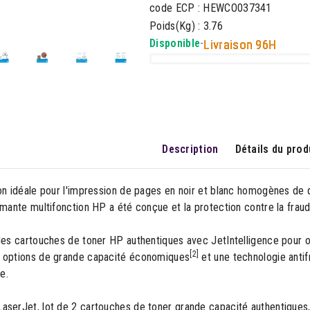
code ECP : HEWCO037341
Poids(Kg) : 3.76
Disponible
-
Livraison 96H
Description
Détails du prod
on idéale pour l'impression de pages en noir et blanc homogènes de q
imante multifonction HP a été conçue et la protection contre la fraud
des cartouches de toner HP authentiques avec JetIntelligence pour ob
[2]
 options de grande capacité économiques
et une technologie antif
e.
aserJet, lot de 2 cartouches de toner grande capacité authentiques,