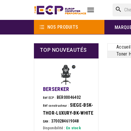

search

NOS PRODUITS
MARQU
Accueil
TOP NOUVEAUTÉS
Toner H
BERSERKER
BER00046402
Réf ECP :
SIEGE-BSK-
Réf constructeur :
THOR-LUXURY-BK-WHITE
3700284619048
EAN :
Disponibilité :
En stock