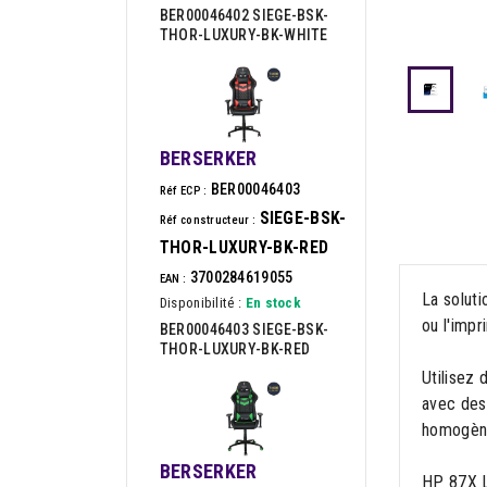
BER00046402 SIEGE-BSK-
THOR-LUXURY-BK-WHITE
BERSERKER
BER00046403
Réf ECP :
SIEGE-BSK-
Réf constructeur :
THOR-LUXURY-BK-RED
3700284619055
EAN :
La soluti
Disponibilité :
En stock
ou l'impr
BER00046403 SIEGE-BSK-
THOR-LUXURY-BK-RED
Utilisez 
avec des
homogèn
BERSERKER
HP 87X L