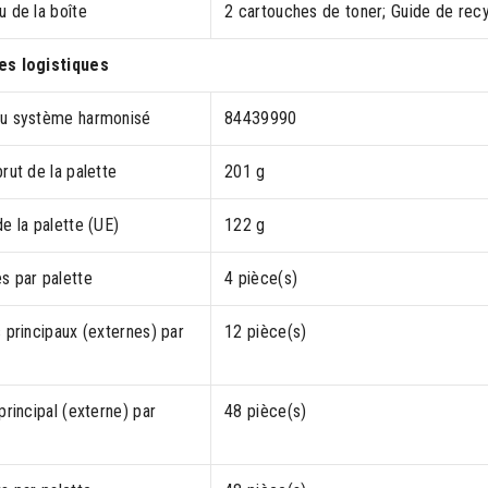
 de la boîte
2 cartouches de toner; Guide de rec
s logistiques
u système harmonisé
84439990
rut de la palette
201 g
e la palette (UE)
122 g
s par palette
4 pièce(s)
 principaux (externes) par
12 pièce(s)
principal (externe) par
48 pièce(s)