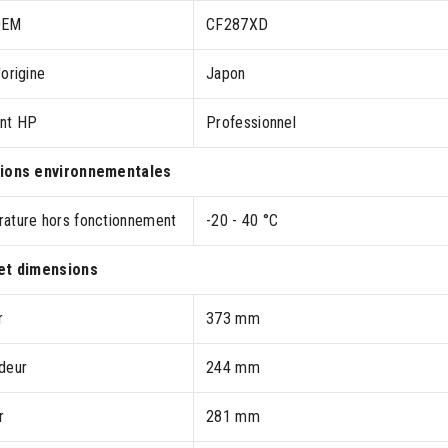
OEM
CF287XD
origine
Japon
nt HP
Professionnel
ions environnementales
ature hors fonctionnement
-20 - 40 °C
et dimensions
r
373 mm
deur
244 mm
r
281 mm