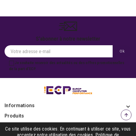
S'abonner à notre newsletter
Je souhaite recevoir des actualités ou des offres promotionnelles
de la part d'ECP.
Informations
keyboard_arrow_down

Produits

Notre société

Ce site utilise des cookies. En continuant à utiliser ce site, vous
acceptez notre utilisation des cookies.
Politique de