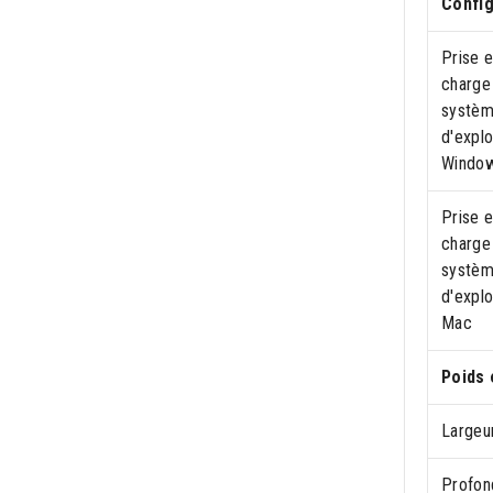
Config
Prise 
charge
systè
d'explo
Windo
Prise 
charge
systè
d'explo
Mac
Poids 
Largeu
Profon