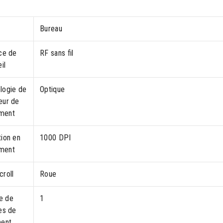
Bureau
ace de
RF sans fil
il
logie de
Optique
eur de
ment
tion en
1000 DPI
ment
croll
Roue
e de
1
es de
ment