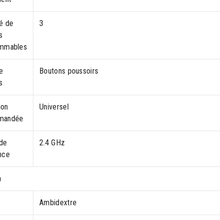
té de
3
s
ammables
e
Boutons poussoirs
s
ion
Universel
mandée
de
2.4 GHz
nce
n
Ambidextre