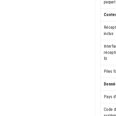
paquet
Conten
Récept
inclus
Interf
récept
fil
Piles f
Donnée
Pays d'
Code d
systè