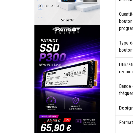
Quanti
bouton
progr
Type d
bouton
Utilisat
recom
Bande 
fréque
Desig
Format