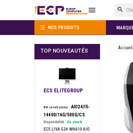

search

NOS PRODUITS
MARQU
Accueil
TOP NOUVEAUTÉS
ECS ELITEGROUP
AIO24/I5-
Réf constructeur :
14400/16G/500G/CS
Disponibilité :
En stock
ECS LIVA G24-MH610 AIO