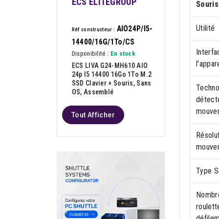
ECS ELITEGROUP
Souris
Utilité
AIO24P/I5-
Réf constructeur :
14400/16G/1To/CS
Interf
Disponibilité :
En stock
l'appare
ECS LIVA G24-MH610 AIO
24p I5 14400 16Go 1To M.2
SSD Clavier + Souris, Sans
Techno
OS, Assemblé
détect
mouve
Tout Afficher
Résolu
mouve
Type S
Nombr
roulett
défile