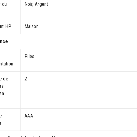
r du
Noir, Argent
nt HP
Maison
ance
Piles
ntation
e de
2
es
en
e
AAA
e