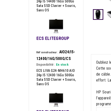
24p I5 14400 16Go 500Go
Sata SSD Clavier + Souris,
Sans OS
ECS ELITEGROUP
AIO24/I5-
Réf constructeur :
12400/16G/500G/CS
Oubliez l
Disponibilité :
En stock
Cette sou
ECS LIVA G24-MH610 AIO
de câble.
24p I5 12400 16Go 500Go
Sata SSD Clavier + Souris,
effort. L
Sans OS
HP Souri
l'apparei
programma