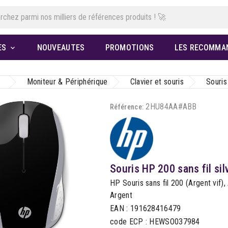
ES
NOUVEAUTES
PROMOTIONS
LES RECOMMA

Moniteur & Périphérique
Clavier et souris
Souris
2HU84AA#ABB
Référence:
Souris HP 200 sans fil sil
HP Souris sans fil 200 (Argent vif),
Argent
EAN : 191628416479
code ECP : HEWSO037984