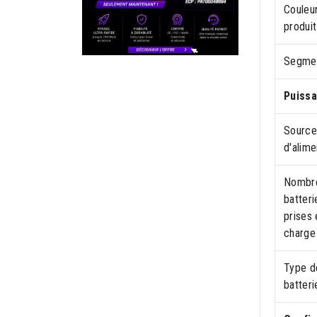
Couleu
produit
Segme
Puiss
Source
d'alime
Nombr
batteri
prises 
charge
Type d
batteri