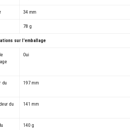
r
34 mm
78 g
ations sur l'emballage
de
Oui
rage
r du
197 mm
deur du
141 mm
du
140 g