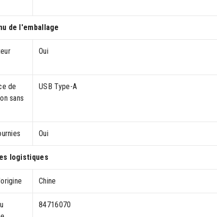
u de l'emballage
eur
Oui
ace de
USB Type-A
ion sans
ournies
Oui
s logistiques
origine
Chine
u
84716070
me