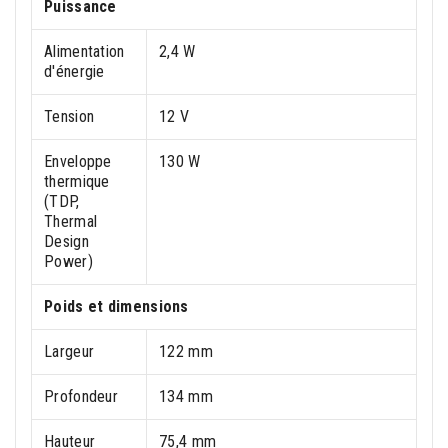
Puissance
Alimentation
2,4 W
d'énergie
Tension
12 V
Enveloppe
130 W
thermique
(TDP,
Thermal
Design
Power)
Poids et dimensions
Largeur
122 mm
Profondeur
134 mm
Hauteur
75,4 mm