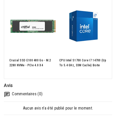
GIGA
Cart
Crucial SSD E100 480 Go - M.2
CPU Intel S1700 Core I7 14700 (up
- 4x
2280 NVMe - PCIe 4.0 X4
To 5.4 GHz, 33M Cache) Boite
M.
Avis
Commentaires (0)
Aucun avis n'a été publié pour le moment.