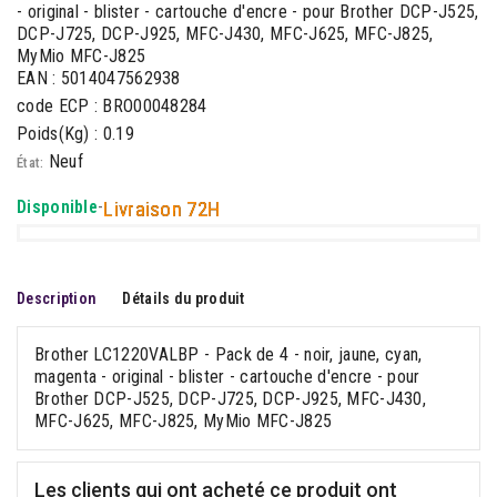
- original - blister - cartouche d'encre - pour Brother DCP-J525,
DCP-J725, DCP-J925, MFC-J430, MFC-J625, MFC-J825,
MyMio MFC-J825
EAN : 5014047562938
code ECP : BRO00048284
Poids(Kg) : 0.19
Neuf
État:
Disponible
-
Livraison 72H
Description
Détails du produit
Brother LC1220VALBP - Pack de 4 - noir, jaune, cyan,
magenta - original - blister - cartouche d'encre - pour
Brother DCP-J525, DCP-J725, DCP-J925, MFC-J430,
MFC-J625, MFC-J825, MyMio MFC-J825
Les clients qui ont acheté ce produit ont