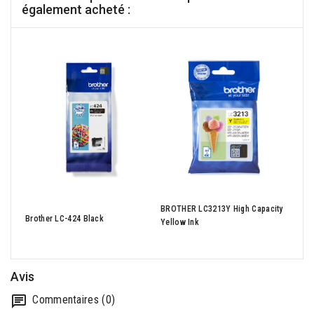
également acheté :
ASU
(Viv
BROTHER LC3213Y High Capacity
Inte
Brother LC-424 Black
Yellow Ink
- W1
Avis
Commentaires (0)