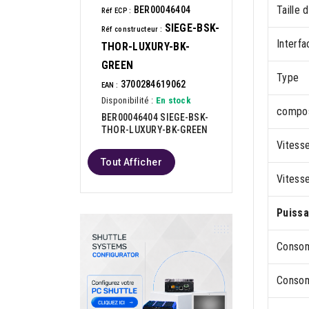
Taille 
BER00046404
Réf ECP :
SIEGE-BSK-
Réf constructeur :
Interfa
THOR-LUXURY-BK-
GREEN
Type
3700284619062
EAN :
Disponibilité :
En stock
compos
BER00046404 SIEGE-BSK-
THOR-LUXURY-BK-GREEN
Vitesse
Tout Afficher
Vitesse
Puiss
Consom
Consom