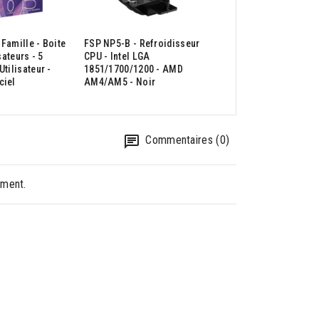
Famille - Boite
FSP NP5-B - Refroidisseur
Canon MaxiFy MB-5
isateurs - 5
CPU - Intel LGA
Multifonction 4en1
Utilisateur -
1851/1700/1200 - AMD
USB Wifi LA
ciel
AM4/AM5 - Noir
Commentaires (0)
oment.