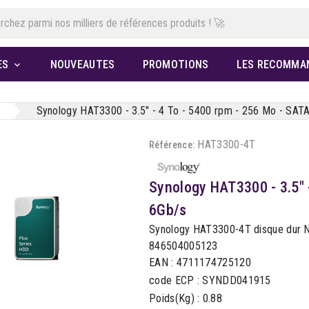
ES
NOUVEAUTES
PROMOTIONS
LES RECOMMA

Synology HAT3300 - 3.5" - 4 To - 5400 rpm - 256 Mo - SAT
HAT3300-4T
Référence:
Synology HAT3300 - 3.5" 
6Gb/s
Synology HAT3300-4T disque dur N
846504005123
EAN : 4711174725120
code ECP : SYNDD041915
Poids(Kg) : 0.88