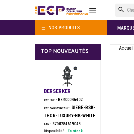

search

NOS PRODUITS
MARQU
Accueil
TOP NOUVEAUTÉS
BERSERKER
BER00046402
Réf ECP :
SIEGE-BSK-
Réf constructeur :
THOR-LUXURY-BK-WHITE
3700284619048
EAN :
Disponibilité :
En stock