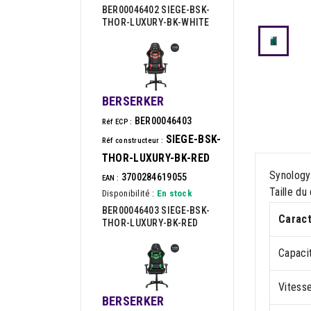
BER00046402 SIEGE-BSK-
THOR-LUXURY-BK-WHITE
BERSERKER
BER00046403
Réf ECP :
SIEGE-BSK-
Réf constructeur :
THOR-LUXURY-BK-RED
Synology
3700284619055
EAN :
Taille du
Disponibilité :
En stock
BER00046403 SIEGE-BSK-
Caract
THOR-LUXURY-BK-RED
Capaci
Vitesse
BERSERKER