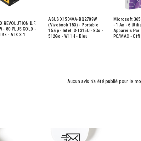
ASUS X1504VA-BQ2709W
Microsoft 365 
 REVOLUTION D.F.
(Vivobook 15X) - Portable
- 1 An - 6 Util
W - 80 PLUS GOLD -
15.6p - Intel I3-1315U - 8Go -
Appareils Par 
RE - ATX 3.1
512Go - W11H - Bleu
PC/MAC - Offi
Aucun avis n'a été publié pour le m