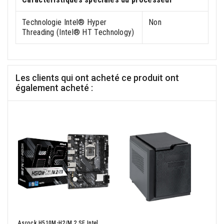
Technologie Intel® Hyper
Non
Threading (Intel® HT Technology)
Les clients qui ont acheté ce produit ont
également acheté :
IIYA
Asrock H510M-H2/M.2 SE Intel