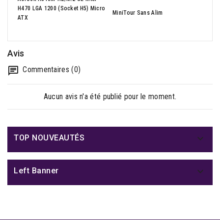
- 23,
H470 LGA 1200 (Socket H5) Micro
240H
MiniTour Sans Alim
ATX
2xHD
Avis
Commentaires (0)
Aucun avis n'a été publié pour le moment.

TOP NOUVEAUTÉS

Left Banner