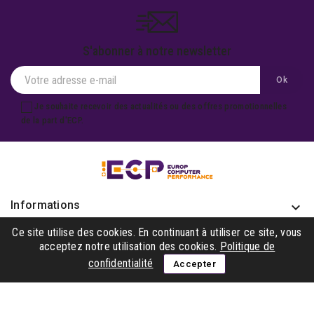
S'abonner à notre newsletter
Je souhaite recevoir des actualités ou des offres promotionnelles
de la part d'ECP.
Informations
keyboard_arrow_down
Produits

Ce site utilise des cookies. En continuant à utiliser ce site, vous
acceptez notre utilisation des cookies.
Politique de
Notre société

confidentialité
Accepter
Gagner avec nous

Suivez-nous
