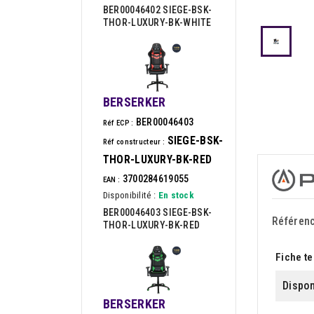
BER00046402 SIEGE-BSK-
THOR-LUXURY-BK-WHITE
BERSERKER
BER00046403
Réf ECP :
SIEGE-BSK-
Réf constructeur :
THOR-LUXURY-BK-RED
3700284619055
EAN :
Disponibilité :
En stock
BER00046403 SIEGE-BSK-
Référen
THOR-LUXURY-BK-RED
Fiche t
Dispon
BERSERKER