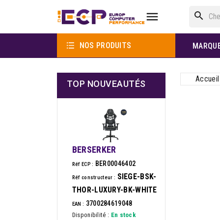

search

NOS PRODUITS
MARQU
Accueil
TOP NOUVEAUTÉS
BERSERKER
BER00046402
Réf ECP :
SIEGE-BSK-
Réf constructeur :
THOR-LUXURY-BK-WHITE
3700284619048
EAN :
Disponibilité :
En stock