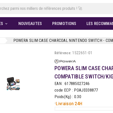
ES
NOUVEAUTES
PROMOTIONS
LES RECOMMA

POWERA SLIM CASE CHARCOAL NINTENDO SWITCH - COM
1522651-01
Référence:
POWERA SLIM CASE CHA
COMPATIBLE SWITCH/KI
EAN : 617885027246
code ECP : POAJE038877
Poids(Kg) : 0.30
-
Livraison 24H