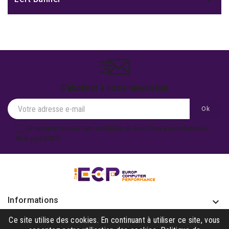

S'abonner à notre newsletter
Je souhaite recevoir des actualités ou des offres promotionnelles
de la part d'ECP.
Informations
keyboard_arrow_down
Produits

Ce site utilise des cookies. En continuant à utiliser ce site, vous