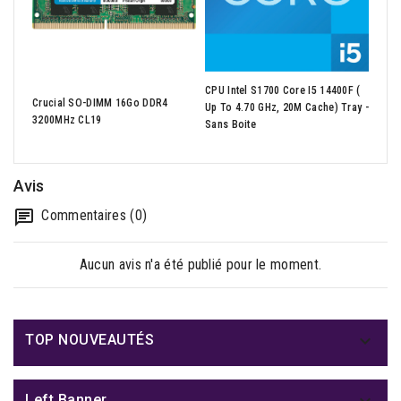
CPU Intel S1700 Core I5 14400F (
0301
Crucial SO-DIMM 16Go DDR4
Up To 4.70 GHz, 20M Cache) Tray -
C VE
3200MHz CL19
Sans Boite
PD ,
Avis
Commentaires (0)
Aucun avis n'a été publié pour le moment.

TOP NOUVEAUTÉS
Left Banner