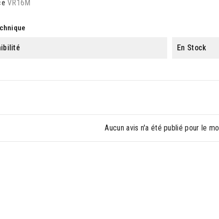
ce
VR16M
echnique
ibilité
En Stock
Aucun avis n'a été publié pour le m