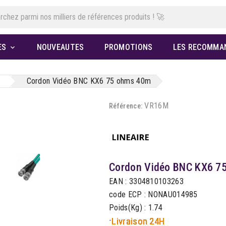
ES
NOUVEAUTES
PROMOTIONS
LES RECOMMA

Cordon Vidéo BNC KX6 75 ohms 40m
VR16M
Référence:
Cordon Vidéo BNC KX6 7
EAN : 3304810103263
code ECP : NONAU014985
Poids(Kg) : 1.74
-
Livraison 24H