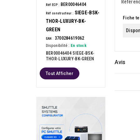
Référen
BER00046404
Réf ECP :
SIEGE-BSK-
Réf constructeur :
Fiche t
THOR-LUXURY-BK-
GREEN
Dispon
3700284619062
EAN :
Disponibilité :
En stock
BER00046404 SIEGE-BSK-
THOR-LUXURY-BK-GREEN
Avis
Tout Afficher