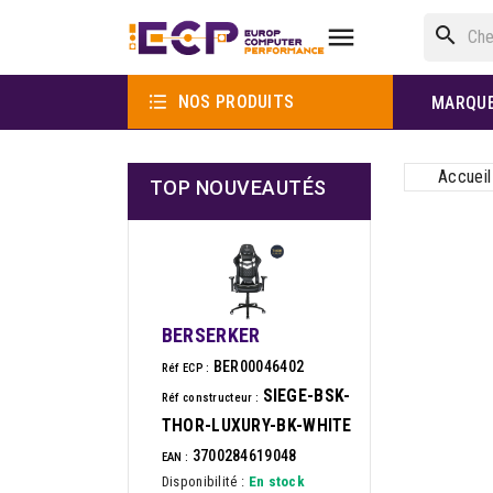

search

NOS PRODUITS
MARQU
Accueil
TOP NOUVEAUTÉS
BERSERKER
BER00046402
Réf ECP :
SIEGE-BSK-
Réf constructeur :
THOR-LUXURY-BK-WHITE
3700284619048
EAN :
Disponibilité :
En stock