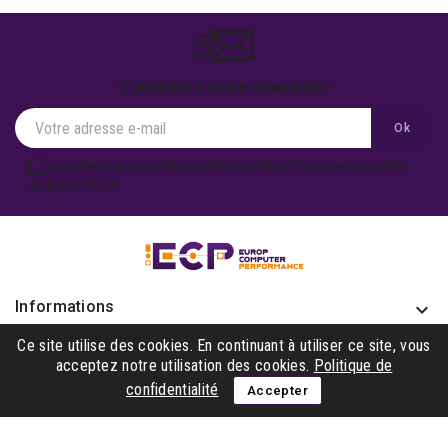
S'abonner à notre newsletter
Je souhaite recevoir des actualités ou des offres promotionnelles
de la part d'ECP.
Informations
keyboard_arrow_down
Produits

Ce site utilise des cookies. En continuant à utiliser ce site, vous
acceptez notre utilisation des cookies.
Politique de
Notre société

confidentialité
Accepter
Gagner avec nous

Suivez-nous
