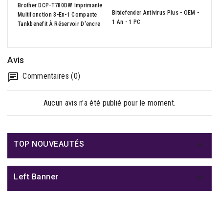
Brother DCP-T780DW Imprimante
Bitdefender Antivirus Plus - OEM -
BRO
Multifonction 3-En-1 Compacte
1 An - 1 PC
Coul
Tankbenefit À Réservoir D'encre
Avis
Commentaires (0)
Aucun avis n'a été publié pour le moment.

TOP NOUVEAUTÉS

Left Banner