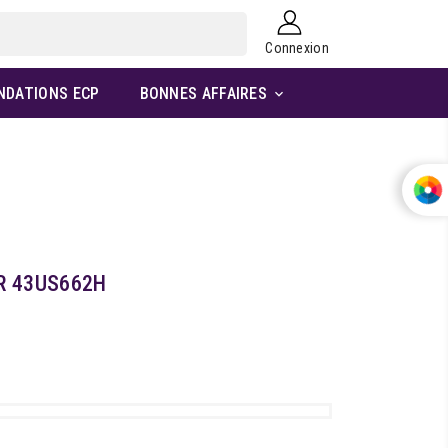
Connexion
NDATIONS ECP
BONNES AFFAIRES

R 43US662H