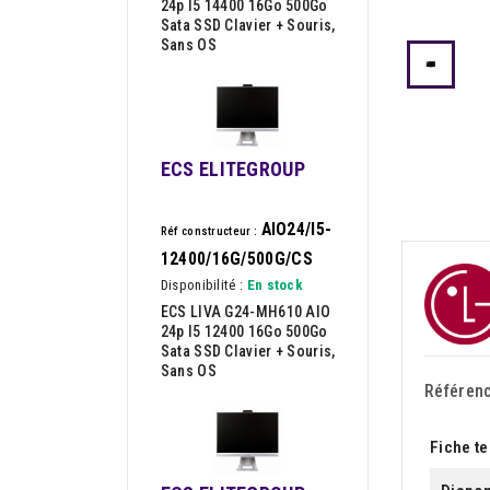
24p I5 14400 16Go 500Go
Sata SSD Clavier + Souris,
Sans OS
ECS ELITEGROUP
AIO24/I5-
Réf constructeur :
12400/16G/500G/CS
Disponibilité :
En stock
ECS LIVA G24-MH610 AIO
24p I5 12400 16Go 500Go
Sata SSD Clavier + Souris,
Sans OS
Référen
Fiche t