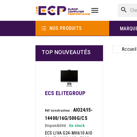

search

NOS PRODUITS
MARQU
Accueil
TOP NOUVEAUTÉS
ECS ELITEGROUP
AIO24/I5-
Réf constructeur :
14400/16G/500G/CS
Disponibilité :
En stock
ECS LIVA G24-MH610 AIO