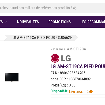
ES
NOUVEAUTES
PROMOTIONS
LES RECOMMA

LG AM-ST19CA PIED POUR 43US662H
AM-ST19CA
Référence:
LG AM-ST19CA PIED POU
EAN : 8806098634705
code ECP : LGSTV034892
Poids(Kg) : 3.50
Disponible
-
Livraison 24H