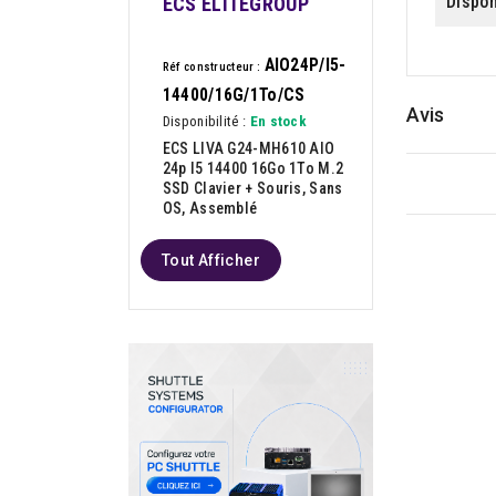
Dispon
ECS ELITEGROUP
AIO24P/I5-
Réf constructeur :
14400/16G/1To/CS
Avis
Disponibilité :
En stock
ECS LIVA G24-MH610 AIO
24p I5 14400 16Go 1To M.2
SSD Clavier + Souris, Sans
OS, Assemblé
Tout Afficher