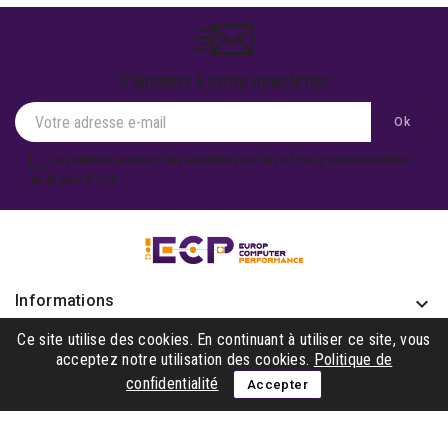
S'abonner à notre newsletter
Je souhaite recevoir des actualités ou des offres promotionnelles
de la part d'ECP.
Informations
keyboard_arrow_down
Produits

Ce site utilise des cookies. En continuant à utiliser ce site, vous
acceptez notre utilisation des cookies.
Politique de
Notre société

confidentialité
Accepter
Gagner avec nous

Suivez-nous
