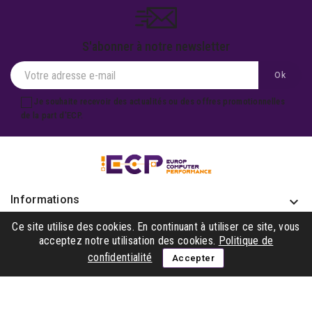
S'abonner à notre newsletter
Je souhaite recevoir des actualités ou des offres promotionnelles
de la part d'ECP.
Informations
keyboard_arrow_down
Produits

Ce site utilise des cookies. En continuant à utiliser ce site, vous
acceptez notre utilisation des cookies.
Politique de
Notre société

confidentialité
Accepter
Gagner avec nous

Suivez-nous
