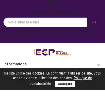
S'abonner à notre newsletter
Je souhaite recevoir des actualités ou des offres promotionnelles
de la part d'ECP.
Informations
keyboard_arrow_down
Produits

Ce site utilise des cookies. En continuant à utiliser ce site, vous
acceptez notre utilisation des cookies.
Politique de
Notre société

confidentialité
Accepter
Gagner avec nous

Suivez-nous
