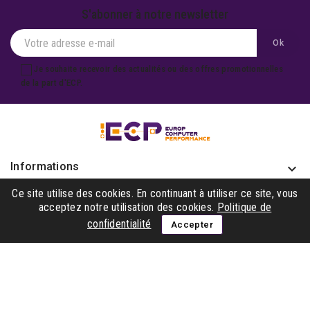
S'abonner à notre newsletter
Je souhaite recevoir des actualités ou des offres promotionnelles
de la part d'ECP.
Informations
keyboard_arrow_down
Produits

Ce site utilise des cookies. En continuant à utiliser ce site, vous
acceptez notre utilisation des cookies.
Politique de
Notre société

confidentialité
Accepter
Gagner avec nous

Suivez-nous
