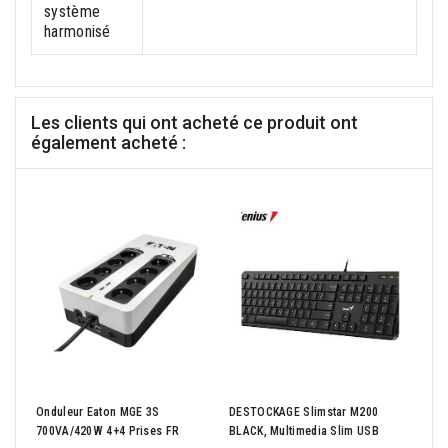
système
harmonisé
Les clients qui ont acheté ce produit ont
également acheté :
PNY 
Onduleur Eaton MGE 3S
DESTOCKAGE Slimstar M200
CLAS
700VA/420W 4+4 Prises FR
BLACK, Multimedia Slim USB
ADA