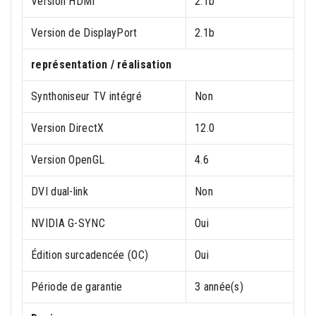
Version HDMI
2.1b
Version de DisplayPort
2.1b
représentation / réalisation
Synthoniseur TV intégré
Non
Version DirectX
12.0
Version OpenGL
4.6
DVI dual-link
Non
NVIDIA G-SYNC
Oui
Édition surcadencée (OC)
Oui
Période de garantie
3 année(s)