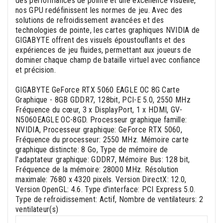
des performances de pointe et une excellence visuelle,
nos GPU redéfinissent les normes de jeu. Avec des
solutions de refroidissement avancées et des
technologies de pointe, les cartes graphiques NVIDIA de
GIGABYTE offrent des visuels époustouflants et des
expériences de jeu fluides, permettant aux joueurs de
dominer chaque champ de bataille virtuel avec confiance
et précision.
GIGABYTE GeForce RTX 5060 EAGLE OC 8G Carte
Graphique - 8GB GDDR7, 128bit, PCI-E 5.0, 2550 MHz
Fréquence du cœur, 3 x DisplayPort, 1 x HDMI, GV-
N5060EAGLE OC-8GD. Processeur graphique famille:
NVIDIA, Processeur graphique: GeForce RTX 5060,
Fréquence du processeur: 2550 MHz. Mémoire carte
graphique distincte: 8 Go, Type de mémoire de
l'adaptateur graphique: GDDR7, Mémoire Bus: 128 bit,
Fréquence de la mémoire: 28000 MHz. Résolution
maximale: 7680 x 4320 pixels. Version DirectX: 12.0,
Version OpenGL: 4.6. Type d'interface: PCI Express 5.0.
Type de refroidissement: Actif, Nombre de ventilateurs: 2
ventilateur(s)