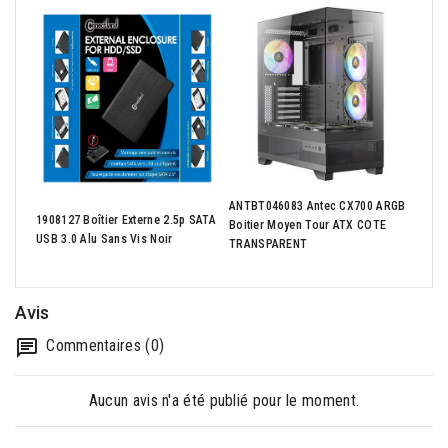
ANTBT046083 Antec CX700 ARGB
1908127 Boîtier Externe 2.5p SATA
CPU 
Boitier Moyen Tour ATX COTE
USB 3.0 Alu Sans Vis Noir
(up 
TRANSPARENT
Avis
Commentaires (0)
Aucun avis n'a été publié pour le moment.