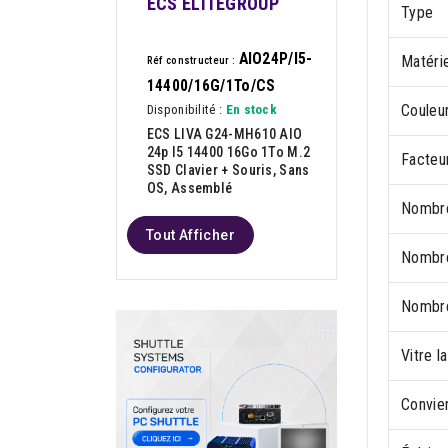
ECS ELITEGROUP
Type
AIO24P/I5-
Matérie
Réf constructeur :
14400/16G/1To/CS
Couleur
Disponibilité :
En stock
ECS LIVA G24-MH610 AIO
24p I5 14400 16Go 1To M.2
Facteu
SSD Clavier + Souris, Sans
OS, Assemblé
Nombre
Tout Afficher
Nombre
Nombre
Vitre l
Convie