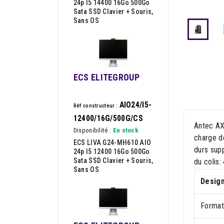
24p I5 14400 16Go 500Go
Sata SSD Clavier + Souris,
Sans OS
ECS ELITEGROUP
AIO24/I5-
Réf constructeur :
12400/16G/500G/CS
Antec AX2
Disponibilité :
En stock
charge de
ECS LIVA G24-MH610 AIO
durs sup
24p I5 12400 16Go 500Go
Sata SSD Clavier + Souris,
du colis
Sans OS
Desig
Format