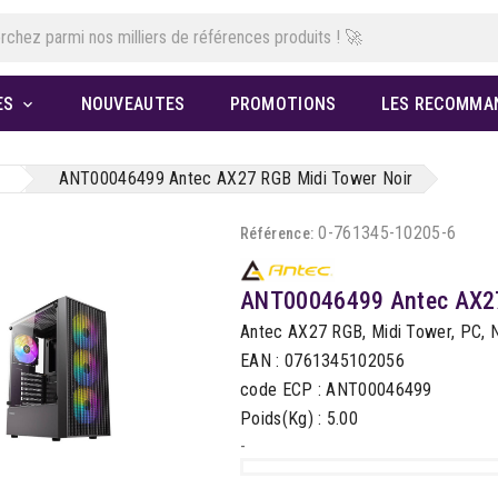
ES
NOUVEAUTES
PROMOTIONS
LES RECOMMA

ANT00046499 Antec AX27 RGB Midi Tower Noir
0-761345-10205-6
Référence:
ANT00046499 Antec AX27
Antec AX27 RGB, Midi Tower, PC, No
EAN : 0761345102056
code ECP : ANT00046499
Poids(Kg) : 5.00
-