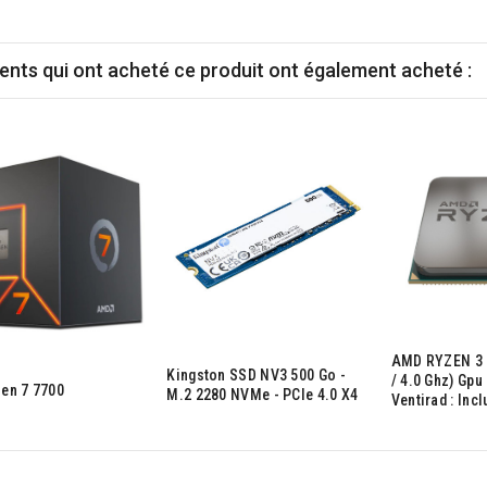
ients qui ont acheté ce produit ont également acheté :
AMD RYZEN 3 
Kingston SSD NV3 500 Go -
/ 4.0 Ghz) Gpu 
en 7 7700
M.2 2280 NVMe - PCIe 4.0 X4
Ventirad : Incl