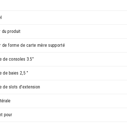
l
 du produit
r de forme de carte mère supporté
 de consoles 3.5"
 de baies 2,5 "
 de slots d'extension
atérale
nt pour