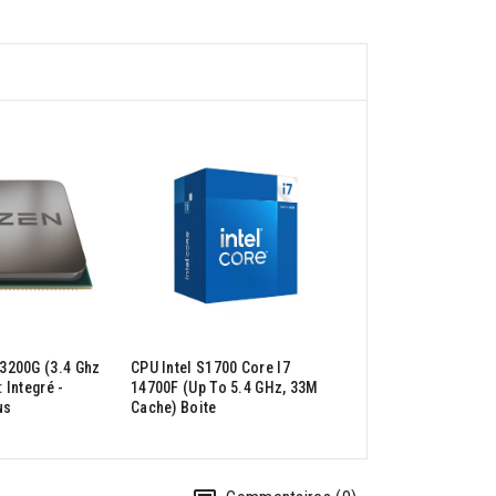
3200G (3.4 Ghz
CPU Intel S1700 Core I7
SOURIS SANS FIL M1
: Integré -
14700F (up To 5.4 GHz, 33M
4 GHZ
us
Cache) Boite