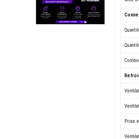
Connec
Quanti
Quanti
Combo 
Refro
Ventila
Ventil
Prise 
Ventila