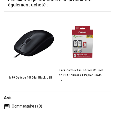
également acheté :
Pack Cartouches PG-545+CL-546
ANT0
Noir Et Couleurs + Papier Photo
M90 Optique 1000dpi Black USB
Midi
PVB
Avis
Commentaires (0)