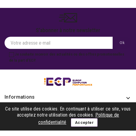
S'abonner à notre newsletter
Je souhaite recevoir des actualités ou des offres promotionnelles
de la part d'ECP.
Informations
keyboard_arrow_down
Produits

Ce site utilise des cookies. En continuant à utiliser ce site, vous
acceptez notre utilisation des cookies.
Politique de
Notre société

confidentialité
Accepter
Gagner avec nous
