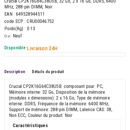
Crucial CP2K16G64C38U5B, 32 Go, 2 x 16 Go, DDR5, 6400
MHz, 288-pin DIMM, Noir
EAN : 649528944511
code ECP : CRU00046752
Poids(Kg) : 0.13
Neuf
État:
Disponible
-
Livraison 24H
Description
Détails du produit
Crucial CP2K16G64C38U5B. composant pour: PC,
Mémoire interne: 32 Go, Disposition de la mémoire
(modules x dimensions): 2 x 16 Go, Type de mémoire
interne: DDR5, Fréquence de la mémoire: 6400 MHz,
Support de mémoire: 288-pin DIMM, Latence CAS: 38,
Non ECC, Couleur du produit: Noir
Caractéristiques