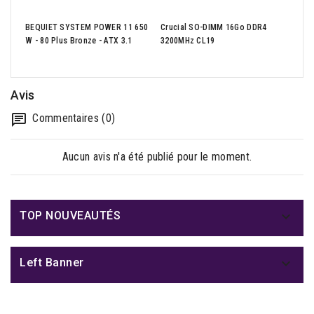
BEQUIET SYSTEM POWER 11 650
Crucial SO-DIMM 16Go DDR4
Cruc
W - 80 Plus Bronze - ATX 3.1
3200MHz CL19
NVMe
Avis
Commentaires (0)
Aucun avis n'a été publié pour le moment.

TOP NOUVEAUTÉS

Left Banner