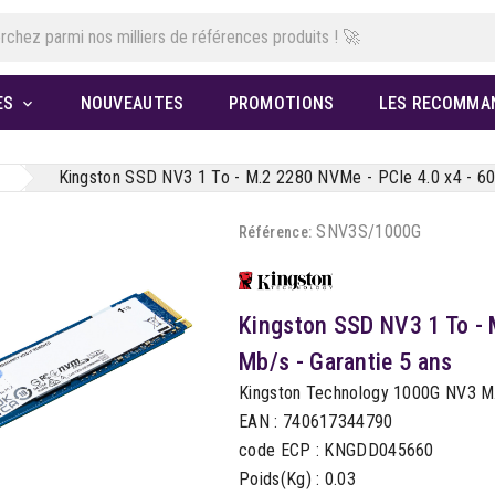
ES
NOUVEAUTES
PROMOTIONS
LES RECOMMA

Kingston SSD NV3 1 To - M.2 2280 NVMe - PCIe 4.0 x4 - 60
SNV3S/1000G
Référence:
Kingston SSD NV3 1 To - 
Mb/s - Garantie 5 ans
Kingston Technology 1000G NV3 M
EAN : 740617344790
code ECP : KNGDD045660
Poids(Kg) : 0.03