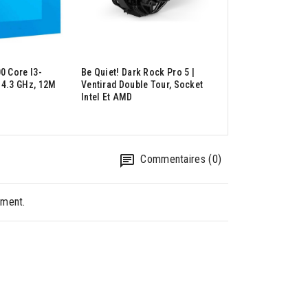
GIGABYTE RTX 507
OC 12G - Carte Grap
0 Core I3-
Be Quiet! Dark Rock Pro 5 |
NVIDIA RTX 5070 - 
 4.3 GHz, 12M
Ventirad Double Tour, Socket
GDDR7 - 2625 MHz -
Intel Et AMD
Displayport - HDMI -
Commentaires (0)
oment.