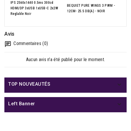
IPS 2560x1440 0.5ms 300cd
BEQUIET PURE WINGS 3 PWM -
AMD 
HDMI/DP 3xUSB 1xUSB-C 2x2W
12CM- 25.5 DB(A) - NOIR
4.7G
Reglable Noir
Avis
Commentaires (0)
Aucun avis n'a été publié pour le moment.

TOP NOUVEAUTÉS

Left Banner