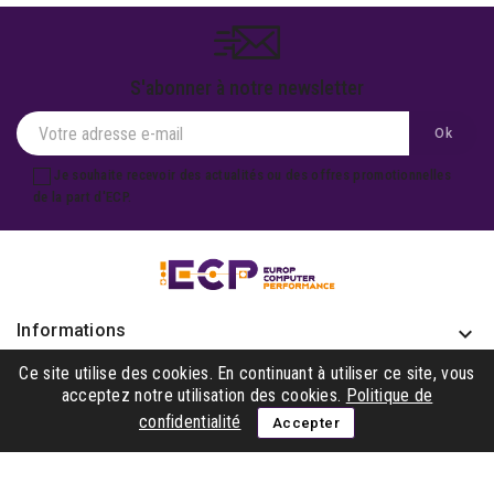
S'abonner à notre newsletter
Je souhaite recevoir des actualités ou des offres promotionnelles
de la part d'ECP.
Informations
keyboard_arrow_down
Produits

Ce site utilise des cookies. En continuant à utiliser ce site, vous
acceptez notre utilisation des cookies.
Politique de
Notre société

confidentialité
Accepter
Gagner avec nous

Suivez-nous
